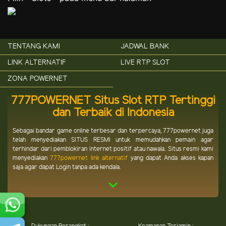
TENTANG KAMI
JADWAL BANK
LINK ALTERNATIF
LIVE RTP SLOT
ZONA POWERNET
777POWERNET Situs Slot RTP Tertinggi
dan Terbaik di Indonesia
Sebagai bandar game online terbesar dan terpercaya, 777powernet juga
telah menyediakan SITUS RESMI untuk memudahkan pemain agar
terhindar dari pemblokiran internet positif atau nawala. Situs resmi kami
menyediakan
777powernet link alternatif
yang dapat Anda akses kapan
saja agar dapat Login tanpa ada kendala.